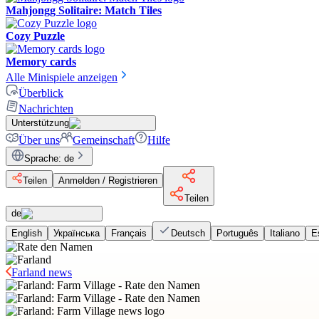
Mahjongg Solitaire: Match Tiles
Cozy Puzzle
Memory cards
Alle Minispiele anzeigen
Überblick
Nachrichten
Unterstützung
Über uns
Gemeinschaft
Hilfe
Sprache
:
de
Teilen
Anmelden / Registrieren
Teilen
de
English
Українська
Français
Deutsch
Português
Italiano
E
Farland news