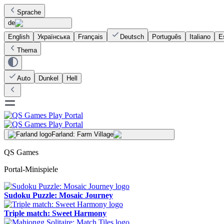
Sprache
de
English
Українська
Français
Deutsch
Português
Italiano
E
Thema
Auto
Dunkel
Hell
Farland: Farm Village
QS Games
Portal-Minispiele
Sudoku Puzzle: Mosaic Journey
Triple match: Sweet Harmony