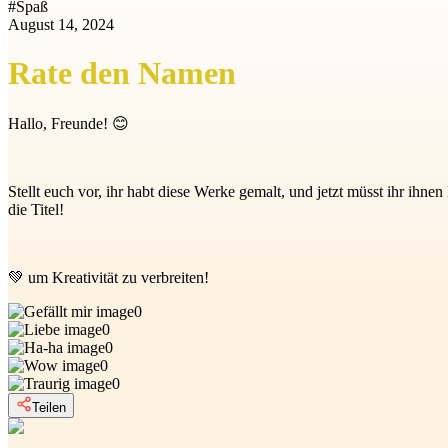
#
Spaß
August 14, 2024
Rate den Namen
Hallo, Freunde! 😊
Stellt euch vor, ihr habt diese Werke gemalt, und jetzt müsst ihr ih
die Titel!
💚 um Kreativität zu verbreiten!
0
0
0
0
0
Teilen