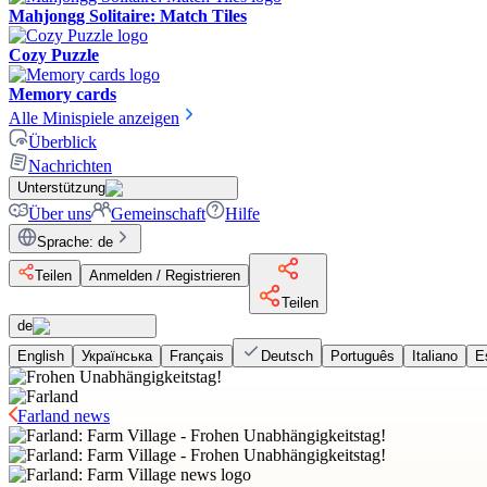
Mahjongg Solitaire: Match Tiles
Cozy Puzzle
Memory cards
Alle Minispiele anzeigen
Überblick
Nachrichten
Unterstützung
Über uns
Gemeinschaft
Hilfe
Sprache
:
de
Teilen
Anmelden / Registrieren
Teilen
de
English
Українська
Français
Deutsch
Português
Italiano
E
Farland news