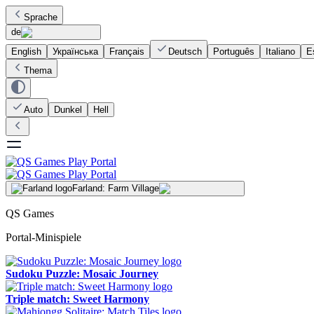
Sprache
de
English
Українська
Français
Deutsch
Português
Italiano
E
Thema
Auto
Dunkel
Hell
Farland: Farm Village
QS Games
Portal-Minispiele
Sudoku Puzzle: Mosaic Journey
Triple match: Sweet Harmony