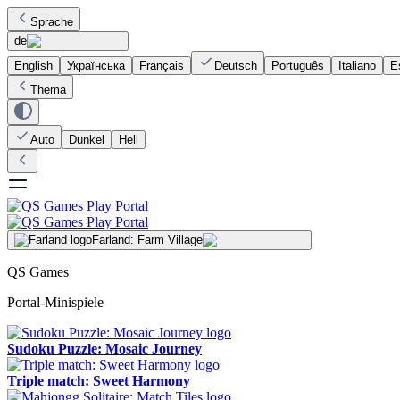
Sprache
de
English
Українська
Français
Deutsch
Português
Italiano
E
Thema
Auto
Dunkel
Hell
Farland: Farm Village
QS Games
Portal-Minispiele
Sudoku Puzzle: Mosaic Journey
Triple match: Sweet Harmony