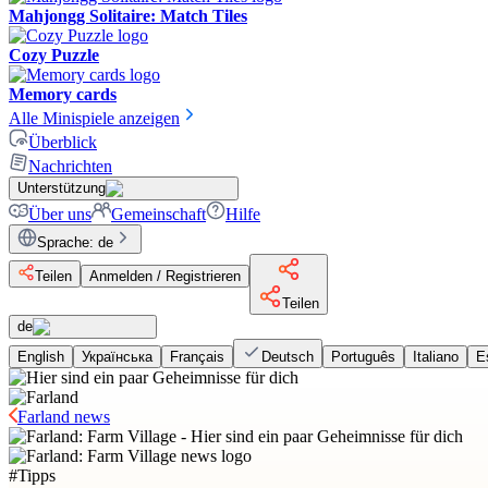
Mahjongg Solitaire: Match Tiles
Cozy Puzzle
Memory cards
Alle Minispiele anzeigen
Überblick
Nachrichten
Unterstützung
Über uns
Gemeinschaft
Hilfe
Sprache
:
de
Teilen
Anmelden / Registrieren
Teilen
de
English
Українська
Français
Deutsch
Português
Italiano
E
Farland news
#
Tipps