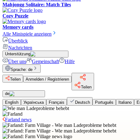
Mahjongg Solitaire: Match Tiles
Cozy Puzzle
Memory cards
Alle Minispiele anzeigen
Überblick
Nachrichten
Unterstützung
Über uns
Gemeinschaft
Hilfe
Sprache
:
de
Teilen
Anmelden / Registrieren
Teilen
de
English
Українська
Français
Deutsch
Português
Italiano
E
Farland news