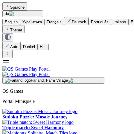
Sprache
de
English
Українська
Français
Deutsch
Português
Italiano
E
Thema
Auto
Dunkel
Hell
Farland: Farm Village
QS Games
Portal-Minispiele
Sudoku Puzzle: Mosaic Journey
Triple match: Sweet Harmony