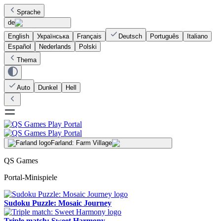
Sprache
de
English
Українська
Français
Deutsch
Português
Italiano
Español
Nederlands
Polski
Thema
Auto
Dunkel
Hell
Farland: Farm Village
QS Games
Portal-Minispiele
Sudoku Puzzle: Mosaic Journey
Triple match: Sweet Harmony