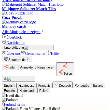
Mahjongg Solitaire: Match Tiles
Cozy Puzzle
Memory cards
Alle Minispiele anzeigen
Überblick
Nachrichten
Unterstützung
Über uns
Gemeinschaft
Hilfe
Sprache
:
de
Teilen
Anmelden / Registrieren
Teilen
de
English
Українська
Français
Deutsch
Português
Italiano
Español
Nederlands
Polski
Farland news