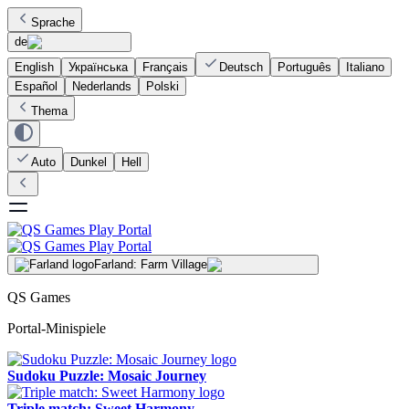
Sprache
de
English
Українська
Français
Deutsch
Português
Italiano
Español
Nederlands
Polski
Thema
Auto
Dunkel
Hell
Farland: Farm Village
QS Games
Portal-Minispiele
Sudoku Puzzle: Mosaic Journey
Triple match: Sweet Harmony