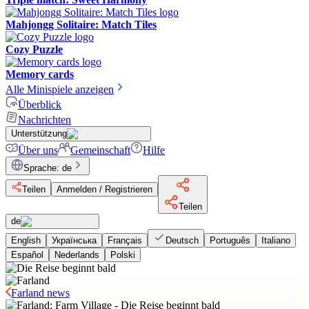
Mahjongg Solitaire: Match Tiles
Cozy Puzzle
Memory cards
Alle Minispiele anzeigen
Überblick
Nachrichten
Unterstützung
Über uns
Gemeinschaft
Hilfe
Sprache
:
de
Teilen
Anmelden / Registrieren
Teilen
de
English
Українська
Français
Deutsch
Português
Italiano
Español
Nederlands
Polski
Farland news