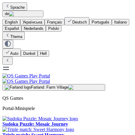
Sprache
de
English
Українська
Français
Deutsch
Português
Italiano
Español
Nederlands
Polski
Thema
Auto
Dunkel
Hell
Farland: Farm Village
QS Games
Portal-Minispiele
Sudoku Puzzle: Mosaic Journey
Triple match: Sweet Harmony