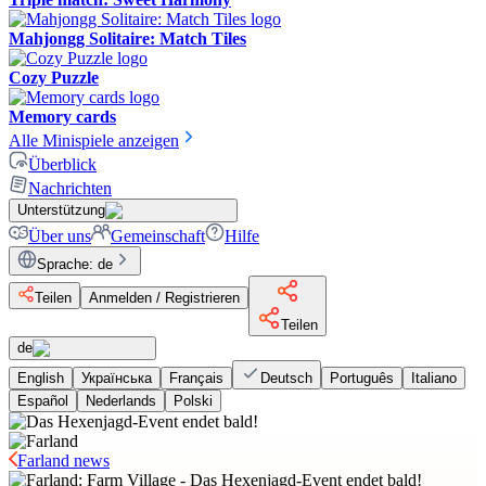
Mahjongg Solitaire: Match Tiles
Cozy Puzzle
Memory cards
Alle Minispiele anzeigen
Überblick
Nachrichten
Unterstützung
Über uns
Gemeinschaft
Hilfe
Sprache
:
de
Teilen
Anmelden / Registrieren
Teilen
de
English
Українська
Français
Deutsch
Português
Italiano
Español
Nederlands
Polski
Farland news