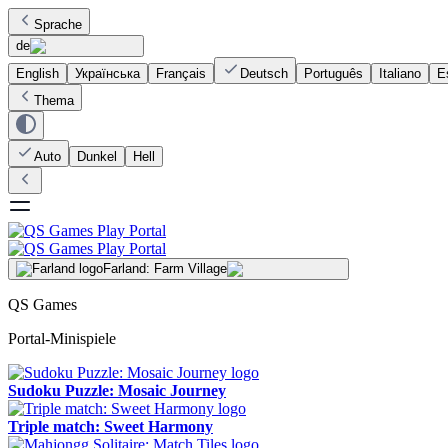
Sprache
de
English
Українська
Français
Deutsch
Português
Italiano
E
Thema
Auto
Dunkel
Hell
Farland: Farm Village
QS Games
Portal-Minispiele
Sudoku Puzzle: Mosaic Journey
Triple match: Sweet Harmony