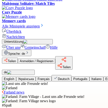
Mahjongg Solitaire: Match Tiles
Cozy Puzzle
Memory cards
Alle Minispiele anzeigen
Überblick
Nachrichten
Unterstützung
Über uns
Gemeinschaft
Hilfe
Sprache
:
de
Teilen
Anmelden / Registrieren
Teilen
de
English
Українська
Français
Deutsch
Português
Italiano
E
Farland news
#
Spaß