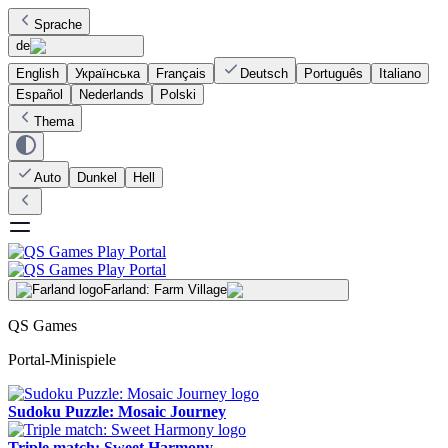
Sprache
de
English
Українська
Français
Deutsch
Português
Italiano
Español
Nederlands
Polski
Thema
Auto
Dunkel
Hell
Farland: Farm Village
QS Games
Portal-Minispiele
Sudoku Puzzle: Mosaic Journey
Triple match: Sweet Harmony