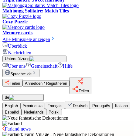
Mahjongg Solitaire: Match Tiles
Cozy Puzzle
Memory cards
Alle Minispiele anzeigen
Überblick
Nachrichten
Unterstützung
Über uns
Gemeinschaft
Hilfe
Sprache
:
de
Teilen
Anmelden / Registrieren
Teilen
de
English
Українська
Français
Deutsch
Português
Italiano
Español
Nederlands
Polski
Farland news