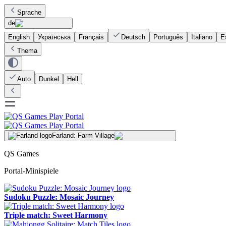
Sprache
de
English
Українська
Français
Deutsch
Português
Italiano
E
Thema
Auto
Dunkel
Hell
Farland: Farm Village
QS Games
Portal-Minispiele
Sudoku Puzzle: Mosaic Journey
Triple match: Sweet Harmony