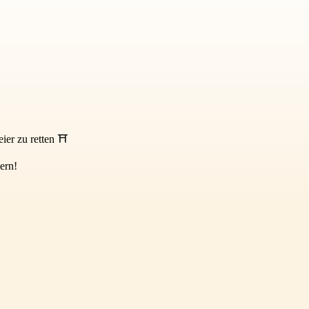
Feier zu retten ⛩
ern!