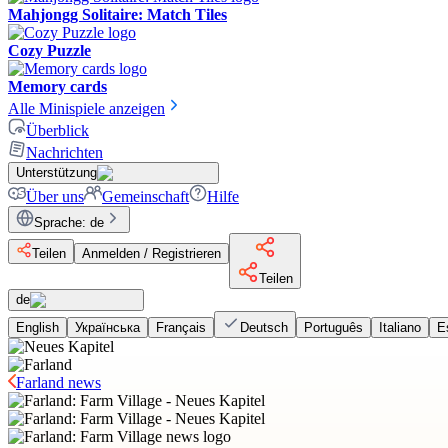
Mahjongg Solitaire: Match Tiles
Cozy Puzzle
Memory cards
Alle Minispiele anzeigen
Überblick
Nachrichten
Unterstützung
Über uns
Gemeinschaft
Hilfe
Sprache
:
de
Teilen
Anmelden / Registrieren
Teilen
de
English
Українська
Français
Deutsch
Português
Italiano
E
Farland news