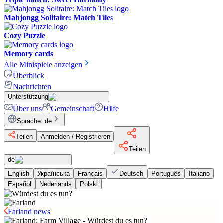
Mahjongg Solitaire: Match Tiles
Cozy Puzzle
Memory cards
Alle Minispiele anzeigen
Überblick
Nachrichten
Unterstützung
Über uns
Gemeinschaft
Hilfe
Sprache
:
de
Teilen
Anmelden / Registrieren
Teilen
de
English
Українська
Français
Deutsch
Português
Italiano
Español
Nederlands
Polski
Farland news