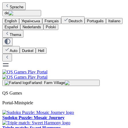
Sprache
de
English
Українська
Français
Deutsch
Português
Italiano
Español
Nederlands
Polski
Thema
Auto
Dunkel
Hell
Farland: Farm Village
QS Games
Portal-Minispiele
Sudoku Puzzle: Mosaic Journey
Triple match: Sweet Harmony