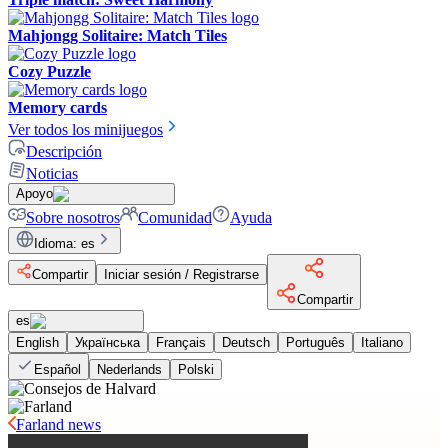
Mahjongg Solitaire: Match Tiles
Cozy Puzzle
Memory cards
Ver todos los minijuegos
Descripción
Noticias
Apoyo
Sobre nosotros
Comunidad
Ayuda
Idioma
:
es
Compartir
Iniciar sesión / Registrarse
Compartir
es
English
Українська
Français
Deutsch
Português
Italiano
Español
Nederlands
Polski
Farland news