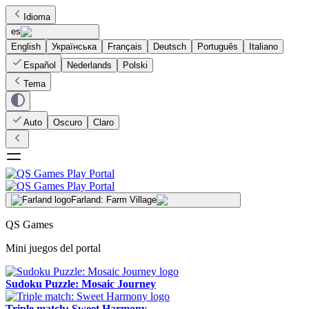
Idioma
es
English
Українська
Français
Deutsch
Português
Italiano
Español
Nederlands
Polski
Tema
Auto
Oscuro
Claro
Farland: Farm Village
QS Games
Mini juegos del portal
Sudoku Puzzle: Mosaic Journey
Triple match: Sweet Harmony