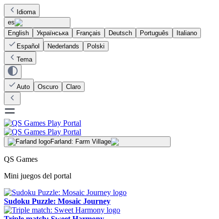
Idioma
es
English
Українська
Français
Deutsch
Português
Italiano
Español
Nederlands
Polski
Tema
Auto
Oscuro
Claro
Farland: Farm Village
QS Games
Mini juegos del portal
Sudoku Puzzle: Mosaic Journey
Triple match: Sweet Harmony