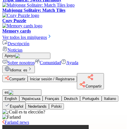
Mahjongg Solitaire: Match Tiles
Cozy Puzzle
Memory cards
Ver todos los minijuegos
Descripción
Noticias
Apoyo
Sobre nosotros
Comunidad
Ayuda
Idioma
:
es
Compartir
Iniciar sesión / Registrarse
Compartir
es
English
Українська
Français
Deutsch
Português
Italiano
Español
Nederlands
Polski
Farland news