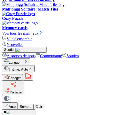
Mahjongg Solitaire: Match Tiles
Cozy Puzzle
Memory cards
Voir tous les mini-jeux
Vue d'ensemble
Nouvelles
Soutien
À propos de nous
Communauté
Soutien
Langue
:
fr
Thème
:
Auto
Partager
Partager
Auto
Sombre
Clair
fr