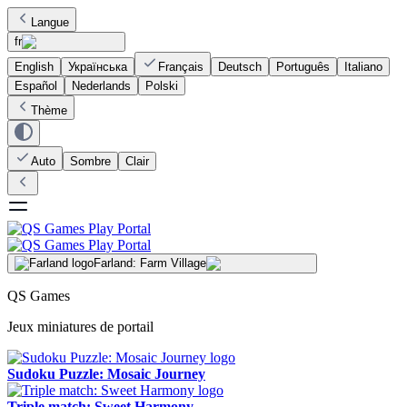
Langue
fr
English
Українська
Français
Deutsch
Português
Italiano
Español
Nederlands
Polski
Thème
Auto
Sombre
Clair
Farland: Farm Village
QS Games
Jeux miniatures de portail
Sudoku Puzzle: Mosaic Journey
Triple match: Sweet Harmony