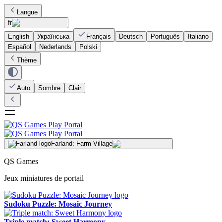
Langue
fr
English
Українська
Français
Deutsch
Português
Italiano
Español
Nederlands
Polski
Thème
Auto
Sombre
Clair
Farland: Farm Village
QS Games
Jeux miniatures de portail
Sudoku Puzzle: Mosaic Journey
Triple match: Sweet Harmony