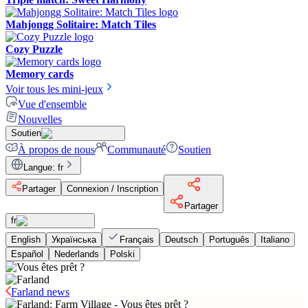
Mahjongg Solitaire: Match Tiles
Cozy Puzzle
Memory cards
Voir tous les mini-jeux
Vue d'ensemble
Nouvelles
Soutien
À propos de nous
Communauté
Soutien
Langue
:
fr
Partager
Connexion / Inscription
Partager
fr
English
Українська
Français
Deutsch
Português
Italiano
Español
Nederlands
Polski
Farland news