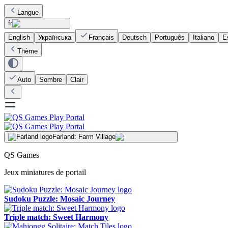
Langue
fr
English
Українська
Français
Deutsch
Português
Italiano
E
Thème
Auto
Sombre
Clair
Farland: Farm Village
QS Games
Jeux miniatures de portail
Sudoku Puzzle: Mosaic Journey
Triple match: Sweet Harmony