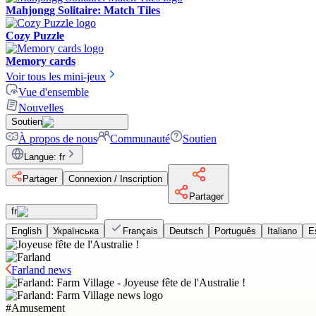
Mahjongg Solitaire: Match Tiles
Cozy Puzzle
Memory cards
Voir tous les mini-jeux
Vue d'ensemble
Nouvelles
Soutien
À propos de nous
Communauté
Soutien
Langue
:
fr
Partager
Connexion / Inscription
Partager
fr
English
Українська
Français
Deutsch
Português
Italiano
E
Farland news
#
Amusement