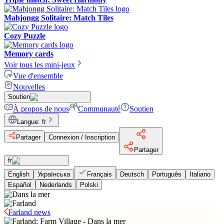
Mahjongg Solitaire: Match Tiles
Cozy Puzzle
Memory cards
Voir tous les mini-jeux
Vue d'ensemble
Nouvelles
Soutien
À propos de nous
Communauté
Soutien
Langue
:
fr
Partager
Connexion / Inscription
Partager
fr
English
Українська
Français
Deutsch
Português
Italiano
Español
Nederlands
Polski
Farland news