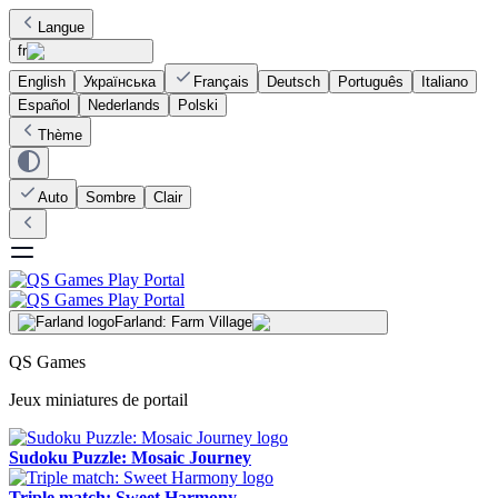
Langue
fr
English
Українська
Français
Deutsch
Português
Italiano
Español
Nederlands
Polski
Thème
Auto
Sombre
Clair
Farland: Farm Village
QS Games
Jeux miniatures de portail
Sudoku Puzzle: Mosaic Journey
Triple match: Sweet Harmony