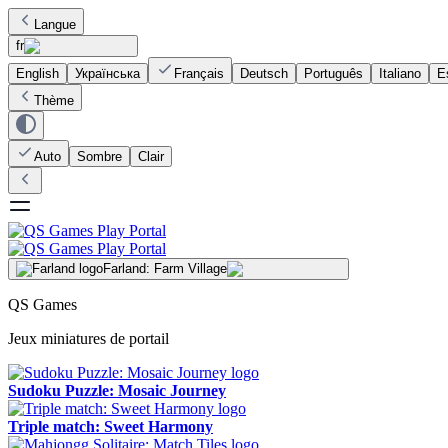
Langue
fr
English
Українська
Français
Deutsch
Português
Italiano
E
Thème
Auto
Sombre
Clair
Farland: Farm Village
QS Games
Jeux miniatures de portail
Sudoku Puzzle: Mosaic Journey
Triple match: Sweet Harmony