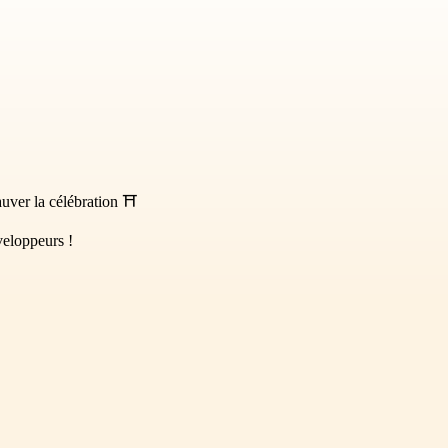
sauver la célébration ⛩
veloppeurs !