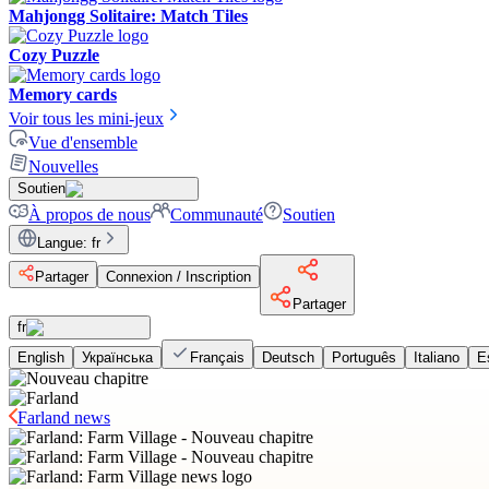
Mahjongg Solitaire: Match Tiles
Cozy Puzzle
Memory cards
Voir tous les mini-jeux
Vue d'ensemble
Nouvelles
Soutien
À propos de nous
Communauté
Soutien
Langue
:
fr
Partager
Connexion / Inscription
Partager
fr
English
Українська
Français
Deutsch
Português
Italiano
E
Farland news