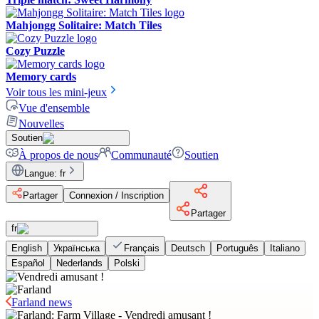
Mahjongg Solitaire: Match Tiles
Cozy Puzzle
Memory cards
Voir tous les mini-jeux
Vue d'ensemble
Nouvelles
Soutien
À propos de nous
Communauté
Soutien
Langue
:
fr
Partager
Connexion / Inscription
Partager
fr
English
Українська
Français
Deutsch
Português
Italiano
Español
Nederlands
Polski
Farland news