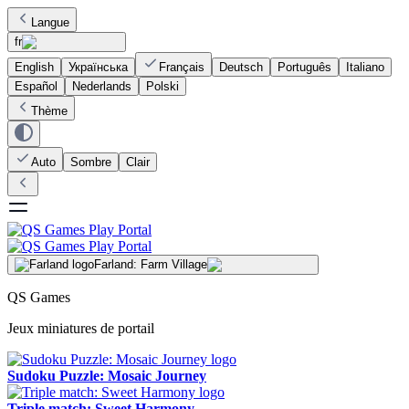
Langue
fr
English
Українська
Français
Deutsch
Português
Italiano
Español
Nederlands
Polski
Thème
Auto
Sombre
Clair
Farland: Farm Village
QS Games
Jeux miniatures de portail
Sudoku Puzzle: Mosaic Journey
Triple match: Sweet Harmony