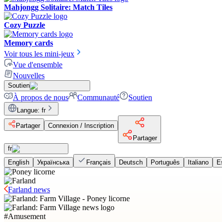
Mahjongg Solitaire: Match Tiles
Cozy Puzzle
Memory cards
Voir tous les mini-jeux
Vue d'ensemble
Nouvelles
Soutien
À propos de nous
Communauté
Soutien
Langue
:
fr
Partager
Connexion / Inscription
Partager
fr
English
Українська
Français
Deutsch
Português
Italiano
E
Farland news
#
Amusement