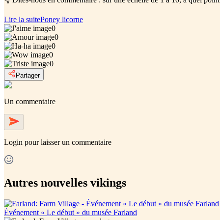
Lire la suite
Poney licorne
0
0
0
0
0
Partager
Un commentaire
Login
pour laisser un commentaire
Autres nouvelles vikings
Événement « Le début » du musée Farland