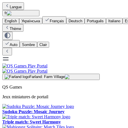
Langue
fr
English
Українська
Français
Deutsch
Português
Italiano
E
Thème
Auto
Sombre
Clair
Farland: Farm Village
QS Games
Jeux miniatures de portail
Sudoku Puzzle: Mosaic Journey
Triple match: Sweet Harmony