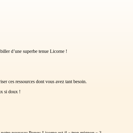
abiller d’une superbe tenue Licorne !
ser ces ressources dont vous avez tant besoin.
x si doux !
t notre nouveau Poney-Licorne est-il « trop mignon » ?