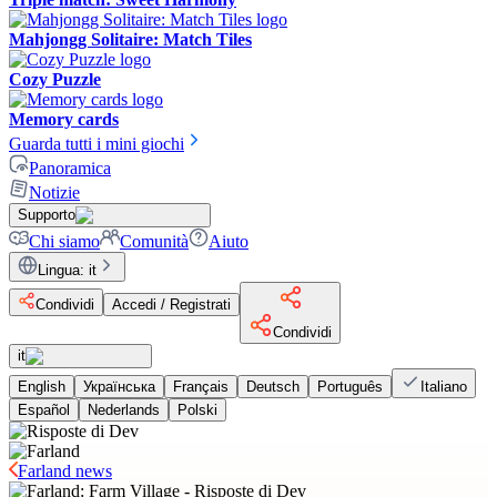
Mahjongg Solitaire: Match Tiles
Cozy Puzzle
Memory cards
Guarda tutti i mini giochi
Panoramica
Notizie
Supporto
Chi siamo
Comunità
Aiuto
Lingua
:
it
Condividi
Accedi / Registrati
Condividi
it
English
Українська
Français
Deutsch
Português
Italiano
Español
Nederlands
Polski
Farland news