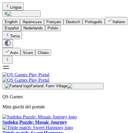
Lingua
it
English
Українська
Français
Deutsch
Português
Italiano
Español
Nederlands
Polski
Tema
Auto
Scuro
Chiaro
Farland: Farm Village
QS Games
Mini giochi del portale
Sudoku Puzzle: Mosaic Journey
Triple match: Sweet Harmony