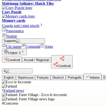
Mahjongg Solitaire: Match Tiles
Cozy Puzzle
Memory cards
Guarda tutti i mini giochi
Panoramica
Notizie
Supporto
Chi siamo
Comunità
Aiuto
Lingua
:
it
Condividi
Accedi / Registrati
Condividi
it
English
Українська
Français
Deutsch
Português
Italiano
E
Farland news
#
Concorso