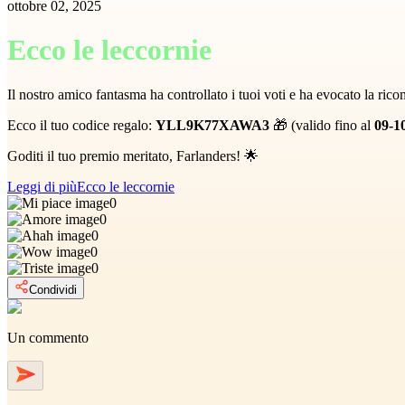
ottobre 02, 2025
Ecco le leccornie
Il nostro amico fantasma ha controllato i tuoi voti e ha evocato la ric
Ecco il tuo codice regalo:
YLL9K77XAWA3
🎁 (valido fino al
09-1
Goditi il tuo premio meritato, Farlanders! 🌟
Leggi di più
Ecco le leccornie
0
0
0
0
0
Condividi
Un commento