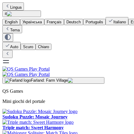
Lingua
it
English
Українська
Français
Deutsch
Português
Italiano
E
Tema
Auto
Scuro
Chiaro
Farland: Farm Village
QS Games
Mini giochi del portale
Sudoku Puzzle: Mosaic Journey
Triple match: Sweet Harmony