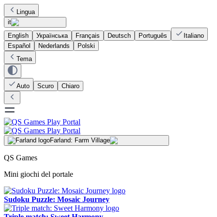
Lingua
it
English
Українська
Français
Deutsch
Português
Italiano
Español
Nederlands
Polski
Tema
Auto
Scuro
Chiaro
Farland: Farm Village
QS Games
Mini giochi del portale
Sudoku Puzzle: Mosaic Journey
Triple match: Sweet Harmony