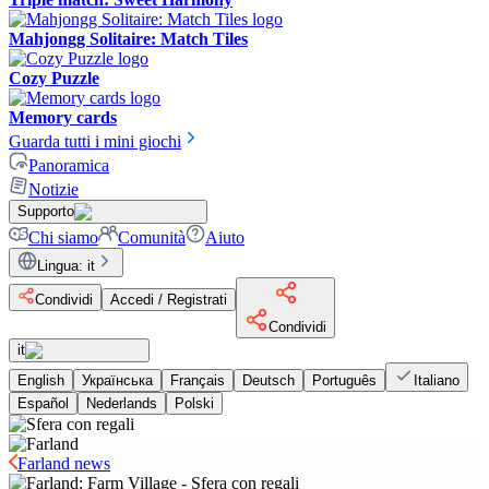
Mahjongg Solitaire: Match Tiles
Cozy Puzzle
Memory cards
Guarda tutti i mini giochi
Panoramica
Notizie
Supporto
Chi siamo
Comunità
Aiuto
Lingua
:
it
Condividi
Accedi / Registrati
Condividi
it
English
Українська
Français
Deutsch
Português
Italiano
Español
Nederlands
Polski
Farland news