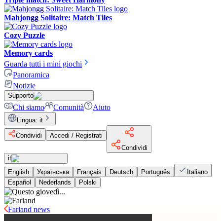
Mahjongg Solitaire: Match Tiles
Cozy Puzzle
Memory cards
Guarda tutti i mini giochi
Panoramica
Notizie
Supporto
Chi siamo
Comunità
Aiuto
Lingua
:
it
Condividi
Accedi / Registrati
Condividi
it
English
Українська
Français
Deutsch
Português
Italiano
Español
Nederlands
Polski
Farland news