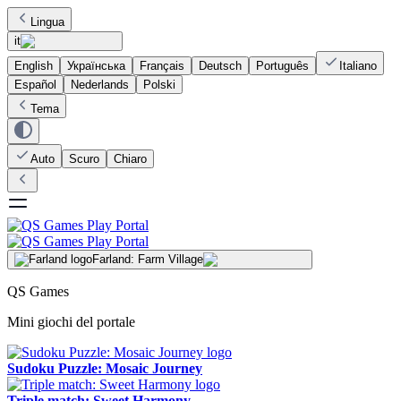
Lingua
it
English
Українська
Français
Deutsch
Português
Italiano
Español
Nederlands
Polski
Tema
Auto
Scuro
Chiaro
Farland: Farm Village
QS Games
Mini giochi del portale
Sudoku Puzzle: Mosaic Journey
Triple match: Sweet Harmony