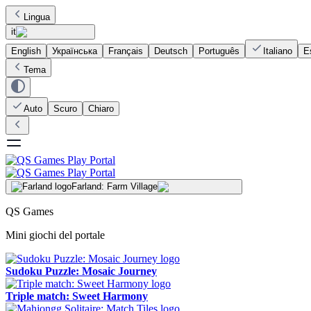
Lingua
it
English
Українська
Français
Deutsch
Português
Italiano
E
Tema
Auto
Scuro
Chiaro
Farland: Farm Village
QS Games
Mini giochi del portale
Sudoku Puzzle: Mosaic Journey
Triple match: Sweet Harmony