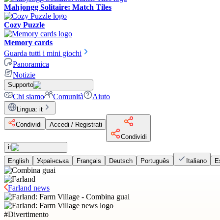
Mahjongg Solitaire: Match Tiles
Cozy Puzzle
Memory cards
Guarda tutti i mini giochi
Panoramica
Notizie
Supporto
Chi siamo
Comunità
Aiuto
Lingua
:
it
Condividi
Accedi / Registrati
Condividi
it
English
Українська
Français
Deutsch
Português
Italiano
E
Farland news
#
Divertimento