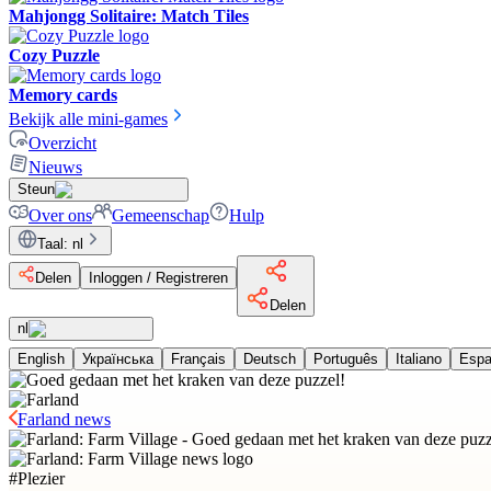
Mahjongg Solitaire: Match Tiles
Cozy Puzzle
Memory cards
Bekijk alle mini-games
Overzicht
Nieuws
Steun
Over ons
Gemeenschap
Hulp
Taal
:
nl
Delen
Inloggen / Registreren
Delen
nl
English
Українська
Français
Deutsch
Português
Italiano
Espa
Farland news
#
Plezier