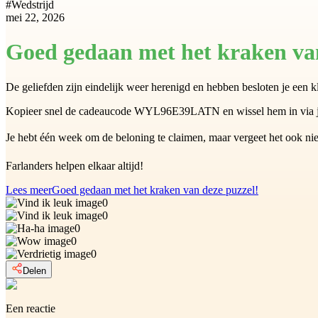
#
Wedstrijd
mei 22, 2026
Goed gedaan met het kraken van
De geliefden zijn eindelijk weer herenigd en hebben besloten je een k
Kopieer snel de cadeaucode WYL96E39LATN en wissel hem in via je
Je hebt één week om de beloning te claimen, maar vergeet het ook nie
Farlanders helpen elkaar altijd!
Lees meer
Goed gedaan met het kraken van deze puzzel!
0
0
0
0
0
Delen
Een reactie