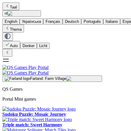
Taal
nl
English
Українська
Français
Deutsch
Português
Italiano
Espa
Thema
Auto
Donker
Licht
Farland: Farm Village
QS Games
Portal Mini games
Sudoku Puzzle: Mosaic Journey
Triple match: Sweet Harmony