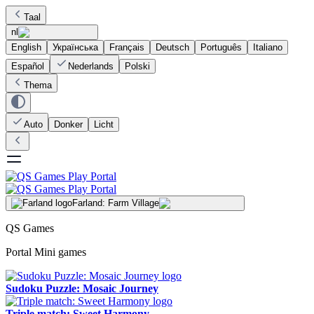
Taal
nl
English
Українська
Français
Deutsch
Português
Italiano
Español
Nederlands
Polski
Thema
Auto
Donker
Licht
Farland: Farm Village
QS Games
Portal Mini games
Sudoku Puzzle: Mosaic Journey
Triple match: Sweet Harmony