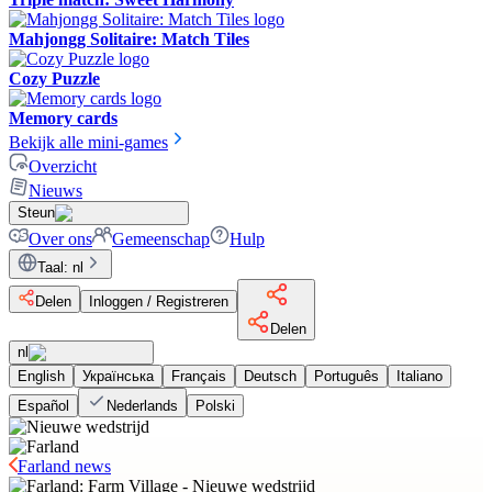
Mahjongg Solitaire: Match Tiles
Cozy Puzzle
Memory cards
Bekijk alle mini-games
Overzicht
Nieuws
Steun
Over ons
Gemeenschap
Hulp
Taal
:
nl
Delen
Inloggen / Registreren
Delen
nl
English
Українська
Français
Deutsch
Português
Italiano
Español
Nederlands
Polski
Farland news