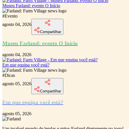
Museu Farland: evento O Início
#
Evento
agosto 04, 2026
Compartilhar
Museu Farland: evento O Início
agosto 04, 2026
Em que equipa você está?
#
Dicas
agosto 05, 2026
Compartilhar
Em que equipa você está?
agosto 05, 2026
Um incrível
mundo de lendas e mitos Farland
diretamente no jogo!