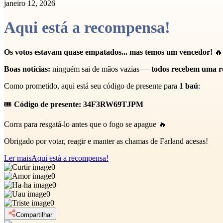
janeiro 12, 2026
Aqui está a recompensa!
Os votos estavam quase empatados... mas temos um vencedor!
🔥
Boas notícias:
ninguém sai de mãos vazias —
todos recebem uma 
Como prometido, aqui está seu código de presente para
1 baú
:
🎟
Código de presente:
34F3RW69TJPM
Corra para resgatá-lo antes que o fogo se apague 🔥
Obrigado por votar, reagir e manter as chamas de Farland acesas!
Ler mais
Aqui está a recompensa!
0
0
0
0
0
Compartilhar