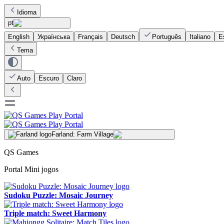
Idioma
pt
English
Українська
Français
Deutsch
Português
Italiano
E
Tema
Auto
Escuro
Claro
Farland: Farm Village
QS Games
Portal Mini jogos
Sudoku Puzzle: Mosaic Journey
Triple match: Sweet Harmony