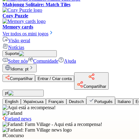
Mahjongg Solitaire: Match Tiles
Cozy Puzzle
Memory cards
Ver todos os mini jogos
Visão geral
Notícias
Suporte
Sobre nós
Comunidade
Ajuda
Idioma
:
pt
Compartilhar
Entrar / Criar conta
Compartilhar
pt
English
Українська
Français
Deutsch
Português
Italiano
E
Farland news
#
Concurso