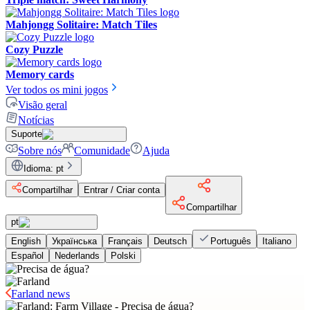
Mahjongg Solitaire: Match Tiles
Cozy Puzzle
Memory cards
Ver todos os mini jogos
Visão geral
Notícias
Suporte
Sobre nós
Comunidade
Ajuda
Idioma
:
pt
Compartilhar
Entrar / Criar conta
Compartilhar
pt
English
Українська
Français
Deutsch
Português
Italiano
Español
Nederlands
Polski
Farland news