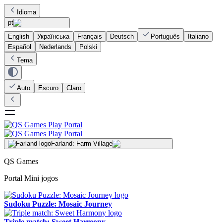
Idioma
pt
English
Українська
Français
Deutsch
Português
Italiano
Español
Nederlands
Polski
Tema
Auto
Escuro
Claro
Farland: Farm Village
QS Games
Portal Mini jogos
Sudoku Puzzle: Mosaic Journey
Triple match: Sweet Harmony