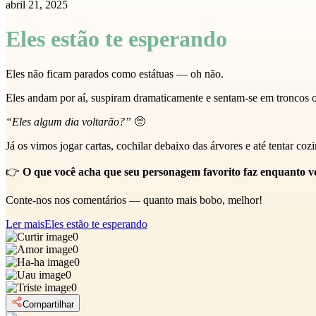
abril 21, 2025
Eles estão te esperando
Eles não ficam parados como estátuas — oh não.
Eles andam por aí, suspiram dramaticamente e sentam-se em troncos
“Eles algum dia voltarão?”
🥺
Já os vimos jogar cartas, cochilar debaixo das árvores e até tentar coz
👉
O que você acha que seu personagem favorito faz enquanto vo
Conte-nos nos comentários — quanto mais bobo, melhor!
Ler mais
Eles estão te esperando
0
0
0
0
0
Compartilhar