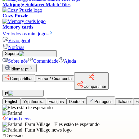
Mahjongg Solitaire: Match Tiles
Cozy Puzzle
Memory cards
Ver todos os mini jogos
Visão geral
Notícias
Suporte
Sobre nós
Comunidade
Ajuda
Idioma
:
pt
Compartilhar
Entrar / Criar conta
Compartilhar
pt
English
Українська
Français
Deutsch
Português
Italiano
E
Farland news
#
Diversão