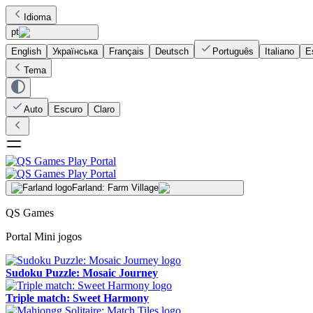
Idioma
pt
English
Українська
Français
Deutsch
Português
Italiano
E
Tema
Auto
Escuro
Claro
Farland: Farm Village
QS Games
Portal Mini jogos
Sudoku Puzzle: Mosaic Journey
Triple match: Sweet Harmony