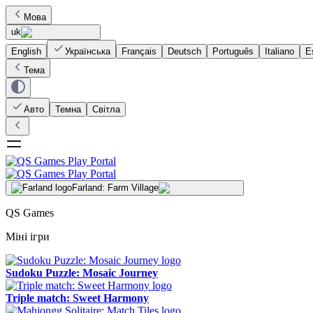
Мова
uk
English
Українська
Français
Deutsch
Português
Italiano
E
Тема
Авто
Темна
Світла
Farland: Farm Village
QS Games
Міні ігри
Sudoku Puzzle: Mosaic Journey
Triple match: Sweet Harmony