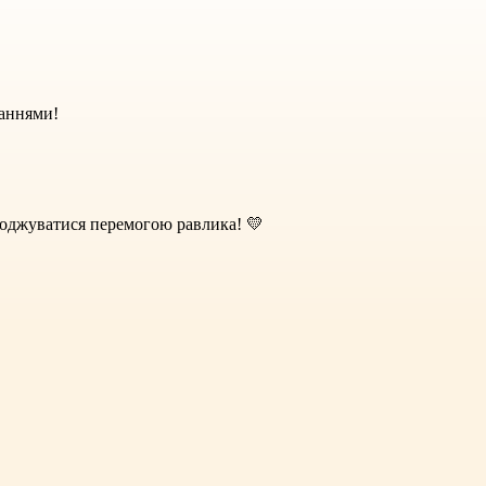
жаннями!
лоджуватися перемогою равлика! 💛