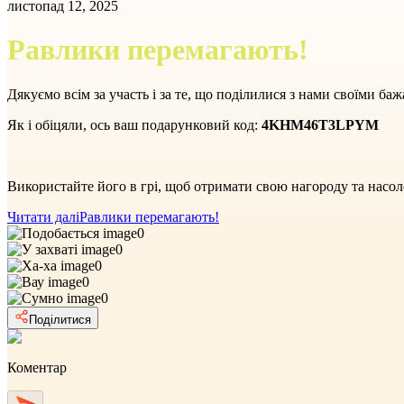
листопад 12, 2025
Равлики перемагають!
Дякуємо всім за участь і за те, що поділилися з нами своїми ба
Як і обіцяли, ось ваш подарунковий код:
4KHM46T3LPYM
Використайте його в грі, щоб отримати свою нагороду та насо
Читати далі
Равлики перемагають!
0
0
0
0
0
Поділитися
Коментар