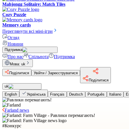
Mahjongg Solitaire: Match Tiles
Cozy Puzzle
Memory cards
Переглянути всі міні-ігри
Огляд
Новини
Підтримка
Про нас
Спільнота
Підтримка
Мова
:
uk
Поділитися
Увійти / Зареєструватися
Поділитися
uk
English
Українська
Français
Deutsch
Português
Italiano
E
Farland news
#
Конкурс