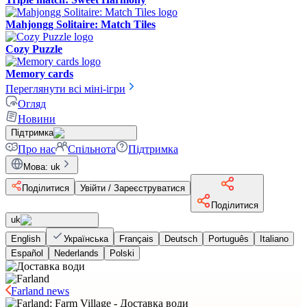
Mahjongg Solitaire: Match Tiles
Cozy Puzzle
Memory cards
Переглянути всі міні-ігри
Огляд
Новини
Підтримка
Про нас
Спільнота
Підтримка
Мова
:
uk
Поділитися
Увійти / Зареєструватися
Поділитися
uk
English
Українська
Français
Deutsch
Português
Italiano
Español
Nederlands
Polski
Farland news