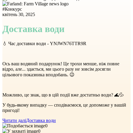
#
Конкурс
квітень 30, 2025
Доставка води
💧 Час доставки води - YNJWN76TTR9R
Ось ваш водяний подарунок! Це трохи менше, ніж повне
відро, але... здається, ми цього разу не зовсім досягли
цільового показника вподобань. 😉
Можливо, це знак, що в цій події вже достатньо води? 🌊💦
У будь-якому випадку — сподіваємося, це допоможе у вашій
пригоді!
Читати далі
Доставка води
0
0