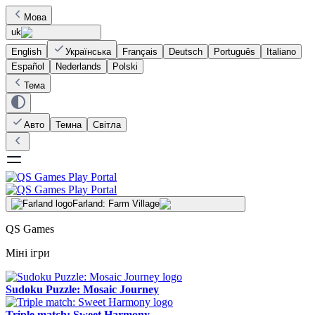
Мова
uk
English
Українська
Français
Deutsch
Português
Italiano
Español
Nederlands
Polski
Тема
Авто
Темна
Світла
Farland: Farm Village
QS Games
Міні ігри
Sudoku Puzzle: Mosaic Journey
Triple match: Sweet Harmony