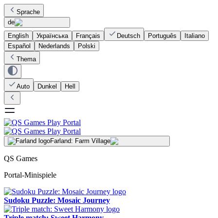
Sprache
de
English
Українська
Français
Deutsch
Português
Italiano
Español
Nederlands
Polski
Thema
Auto
Dunkel
Hell
Farland: Farm Village
QS Games
Portal-Minispiele
Sudoku Puzzle: Mosaic Journey
Triple match: Sweet Harmony