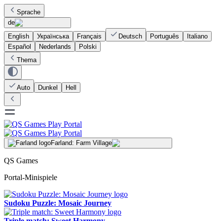
Sprache
de
English
Українська
Français
Deutsch
Português
Italiano
Español
Nederlands
Polski
Thema
Auto
Dunkel
Hell
Farland: Farm Village
QS Games
Portal-Minispiele
Sudoku Puzzle: Mosaic Journey
Triple match: Sweet Harmony