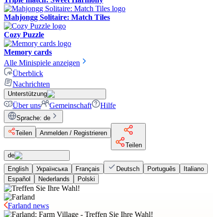
Mahjongg Solitaire: Match Tiles
Cozy Puzzle
Memory cards
Alle Minispiele anzeigen
Überblick
Nachrichten
Unterstützung
Über uns
Gemeinschaft
Hilfe
Sprache
:
de
Teilen
Anmelden / Registrieren
Teilen
de
English
Українська
Français
Deutsch
Português
Italiano
Español
Nederlands
Polski
Farland news