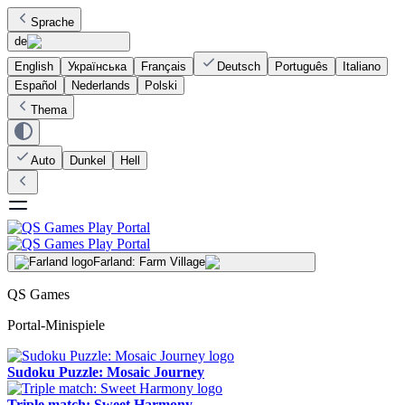
Sprache
de
English
Українська
Français
Deutsch
Português
Italiano
Español
Nederlands
Polski
Thema
Auto
Dunkel
Hell
Farland: Farm Village
QS Games
Portal-Minispiele
Sudoku Puzzle: Mosaic Journey
Triple match: Sweet Harmony