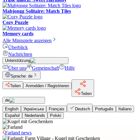
Mahjongg Solitaire: Match Tiles
Cozy Puzzle
Memory cards
Alle Minispiele anzeigen
Überblick
Nachrichten
Unterstützung
Über uns
Gemeinschaft
Hilfe
Sprache
:
de
Teilen
Anmelden / Registrieren
Teilen
de
English
Українська
Français
Deutsch
Português
Italiano
Español
Nederlands
Polski
Farland news