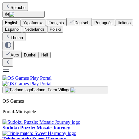
Sprache
de
English
Українська
Français
Deutsch
Português
Italiano
Español
Nederlands
Polski
Thema
Auto
Dunkel
Hell
Farland: Farm Village
QS Games
Portal-Minispiele
Sudoku Puzzle: Mosaic Journey
Triple match: Sweet Harmony