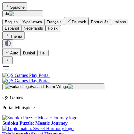
Sprache
de
English
Українська
Français
Deutsch
Português
Italiano
Español
Nederlands
Polski
Thema
Auto
Dunkel
Hell
Farland: Farm Village
QS Games
Portal-Minispiele
Sudoku Puzzle: Mosaic Journey
Triple match: Sweet Harmony