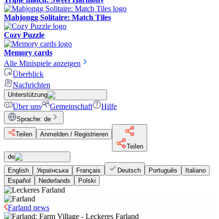
Mahjongg Solitaire: Match Tiles
Cozy Puzzle
Memory cards
Alle Minispiele anzeigen
Überblick
Nachrichten
Unterstützung
Über uns
Gemeinschaft
Hilfe
Sprache
:
de
Teilen
Anmelden / Registrieren
Teilen
de
English
Українська
Français
Deutsch
Português
Italiano
Español
Nederlands
Polski
Farland news