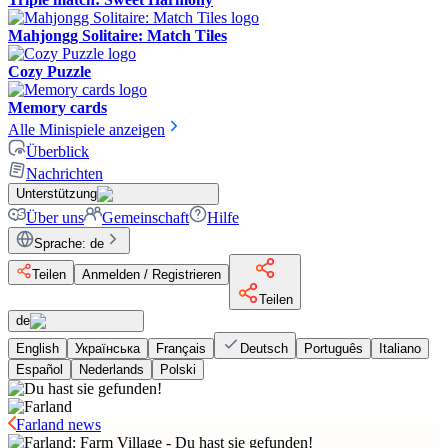
Mahjongg Solitaire: Match Tiles
Cozy Puzzle
Memory cards
Alle Minispiele anzeigen
Überblick
Nachrichten
Unterstützung
Über uns
Gemeinschaft
Hilfe
Sprache
:
de
Teilen
Anmelden / Registrieren
Teilen
de
English
Українська
Français
Deutsch
Português
Italiano
Español
Nederlands
Polski
Farland news