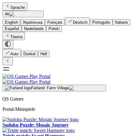
Sprache
de
English
Українська
Français
Deutsch
Português
Italiano
Español
Nederlands
Polski
Thema
Auto
Dunkel
Hell
Farland: Farm Village
QS Games
Portal-Minispiele
Sudoku Puzzle: Mosaic Journey
Triple match: Sweet Harmony