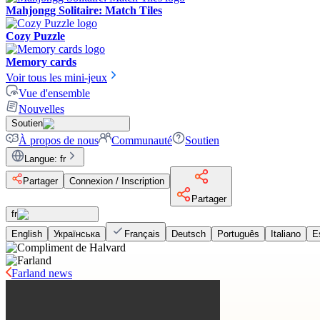
Mahjongg Solitaire: Match Tiles
Cozy Puzzle
Memory cards
Voir tous les mini-jeux
Vue d'ensemble
Nouvelles
Soutien
À propos de nous
Communauté
Soutien
Langue
:
fr
Partager
Connexion / Inscription
Partager
fr
English
Українська
Français
Deutsch
Português
Italiano
E
Farland news