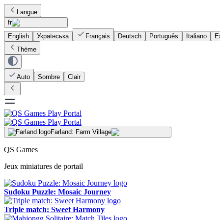
Langue
fr
English
Українська
Français
Deutsch
Português
Italiano
E
Thème
Auto
Sombre
Clair
Farland: Farm Village
QS Games
Jeux miniatures de portail
Sudoku Puzzle: Mosaic Journey
Triple match: Sweet Harmony