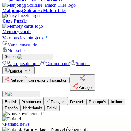
Mahjongg Solitaire: Match Tiles
Cozy Puzzle
Memory cards
Voir tous les mini-jeux
Vue d'ensemble
Nouvelles
Soutien
À propos de nous
Communauté
Soutien
Langue
:
fr
Partager
Connexion / Inscription
Partager
fr
English
Українська
Français
Deutsch
Português
Italiano
Español
Nederlands
Polski
Farland news