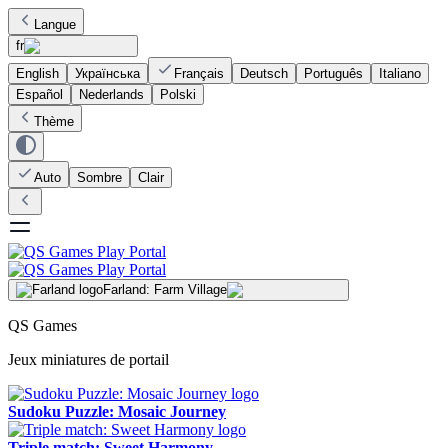
Langue
fr
English
Українська
Français
Deutsch
Português
Italiano
Español
Nederlands
Polski
Thème
Auto
Sombre
Clair
Farland: Farm Village
QS Games
Jeux miniatures de portail
Sudoku Puzzle: Mosaic Journey
Triple match: Sweet Harmony