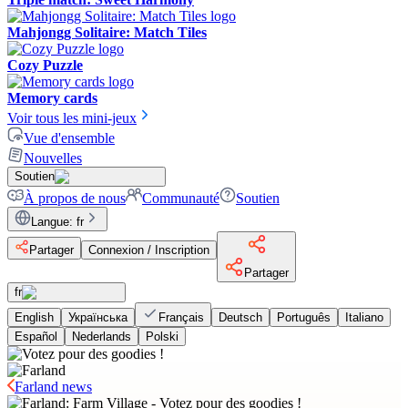
Mahjongg Solitaire: Match Tiles
Cozy Puzzle
Memory cards
Voir tous les mini-jeux
Vue d'ensemble
Nouvelles
Soutien
À propos de nous
Communauté
Soutien
Langue
:
fr
Partager
Connexion / Inscription
Partager
fr
English
Українська
Français
Deutsch
Português
Italiano
Español
Nederlands
Polski
Farland news