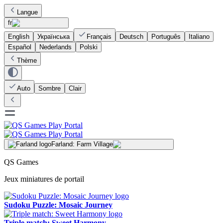
Langue
fr
English
Українська
Français
Deutsch
Português
Italiano
Español
Nederlands
Polski
Thème
Auto
Sombre
Clair
Farland: Farm Village
QS Games
Jeux miniatures de portail
Sudoku Puzzle: Mosaic Journey
Triple match: Sweet Harmony