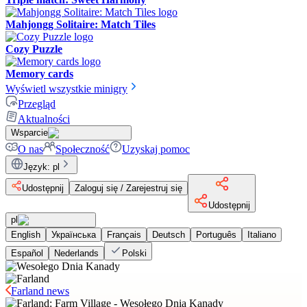
Mahjongg Solitaire: Match Tiles
Cozy Puzzle
Memory cards
Wyświetl wszystkie minigry
Przegląd
Aktualności
Wsparcie
O nas
Społeczność
Uzyskaj pomoc
Język
:
pl
Udostępnij
Zaloguj się / Zarejestruj się
Udostępnij
pl
English
Українська
Français
Deutsch
Português
Italiano
Español
Nederlands
Polski
Farland news