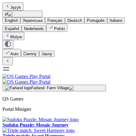
Język
pl
English
Українська
Français
Deutsch
Português
Italiano
Español
Nederlands
Polski
Motyw
Auto
Ciemny
Jasny
Farland: Farm Village
QS Games
Portal Minigier
Sudoku Puzzle: Mosaic Journey
Triple match: Sweet Harmony