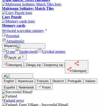
Mahjongg Solitaire: Match Tiles
Cozy Puzzle
Memory cards
Wyświetl wszystkie minigry
Przegląd
Aktualności
Wsparcie
O nas
Społeczność
Uzyskaj pomoc
Język
:
pl
Udostępnij
Zaloguj się / Zarejestruj się
Udostępnij
pl
English
Українська
Français
Deutsch
Português
Italiano
Español
Nederlands
Polski
Farland news