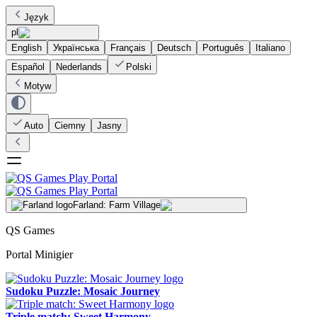
Język
pl
English
Українська
Français
Deutsch
Português
Italiano
Español
Nederlands
Polski
Motyw
Auto
Ciemny
Jasny
Farland: Farm Village
QS Games
Portal Minigier
Sudoku Puzzle: Mosaic Journey
Triple match: Sweet Harmony