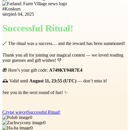
#
Konkurs
sierpień 04, 2025
Successful Ritual!
🪄 The ritual was a success… and the reward has been summoned!
Thank you all for joining our magical contest — we loved reading
your guesses and gift wishes! 💛
🎁 Here’s your gift code:
A749KY94R7E4
🕰️ Valid until
August 11, 23:55 (UTC)
— don’t miss it!
See you in the next round of fun! ✨
Czytaj więcej
Successful Ritual!
0
0
0